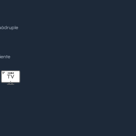
cuádruple
iente