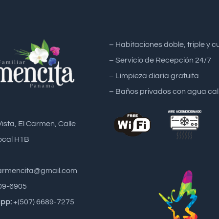
– Habitaciones doble, triple y 
– Servicio de Recepción 24/7
– Limpieza diaria gratuita
– Baños privados con agua cal
Vista, El Carmen, Calle
ocal H1B
carmencita@gmail.com
09-6905
pp:
+(507) 6689-7275