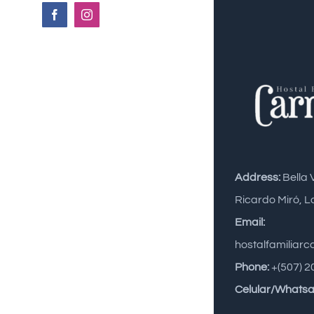
Facebook
Instagram
Address:
Bella 
Ricardo Miró, L
Email:
hostalfamiliar
Phone:
+(507) 2
Celular/Whatsa