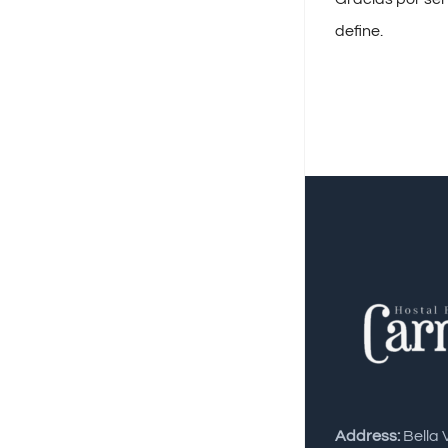
define.
Address:
Bella 