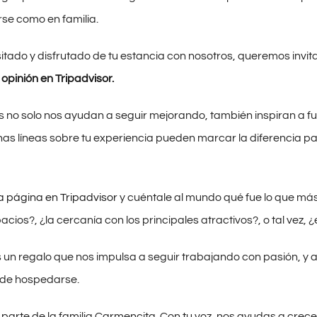
irse como en familia.
isitado y disfrutado de tu estancia con nosotros, queremos invi
opinión en Tripadvisor.
 no solo nos ayudan a seguir mejorando, también inspiran a futu
nas líneas sobre tu experiencia pueden marcar la diferencia p
ra página en Tripadvisor
y cuéntale al mundo qué fue lo que más 
acios?, ¿la cercanía con los principales atractivos?, o tal vez,
un regalo que nos impulsa a seguir trabajando con pasión, y 
de hospedarse.
 parte de la familia Carmencita. Con tu voz, nos ayudas a crecer