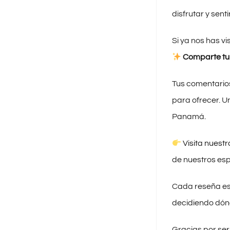
disfrutar y sent
Si ya nos has v
Comparte tu 
Tus comentarios
para ofrecer. U
Panamá.
Visita nuest
de nuestros esp
Cada reseña es 
decidiendo dón
Gracias por ser