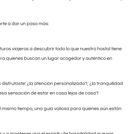
tarte a dar un paso más:
ros viajeros a descubrir todo lo que nuestro hostal tiene
ara quienes buscan un lugar acogedor y auténtico en
disfrutaste: ¿la atención personalizada?, ¿la tranquilidad
 ¿esa sensación de estar en casa lejos de casa?
al mismo tiempo, una guía valiosa para quienes aún están
 y a mantener vivo el espíritu de hospitalidad que nos