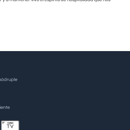
cuádruple
iente