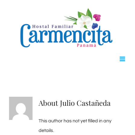
Skip
to
content
About
Julio Castañeda
This author has not yet filled in any
details.